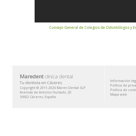
Consejo General de Colegios de Odontólogos y 
Maredent
clínica dental
Información leg
Tu dentista en Cáceres
Política de priv
Copyright © 2011-2026 Maren Dental SLP
Política de cook
Avenida de Antonio Hurtado, 20
Mapa web
10002
Cáceres
,
España